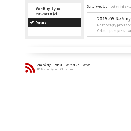
Sortuj według
ostatniej akt
Według typu
zawartości
2015-05 Reżimy 
Forums
Rozpoczęty przez to
Ostatni post przez t
Zmień styl
Polski
Contact Us
Pomoc
IPB3 Skin By Tom Christian.