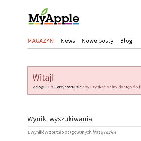
MAGAZYN
News
Nowe posty
Blogi
Witaj!
Zaloguj
lub
Zarejestruj się
aby uzyskać pełny dostęp do f
Wyniki wyszukiwania
1
wyników zostało otagowanych frazą
reżim