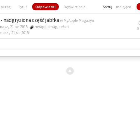
ualizacji
Tytuł
Odpowiedzi
Wyświetlenia
Sortuj
malejąco
- nadgryziona część jabłka
w
MyApple Magazyn
masz, 21 sie 2015
myapplemag
,
reżim
5
omasz ,
21 sie 2015