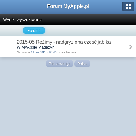
Forum MyApple.pl
Wyniki wyszukiwania
Forums
2015-05 Reżimy - nadgryziona część jabłka
W MyApple Magazyn
Napisano
21 sie 2015 10:43
przez tomasz
Pełna wersja
Polski