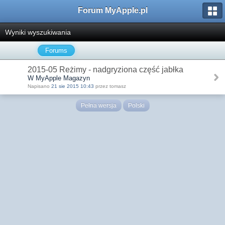
Forum MyApple.pl
Wyniki wyszukiwania
Forums
2015-05 Reżimy - nadgryziona część jabłka
W MyApple Magazyn
Napisano
21 sie 2015 10:43
przez tomasz
Pełna wersja
Polski