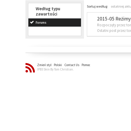
Sortuj według
ostatniej akt
Według typu
zawartości
2015-05 Reżimy 
Forums
Rozpoczęty przez to
Ostatni post przez t
Zmień styl
Polski
Contact Us
Pomoc
IPB3 Skin By Tom Christian.