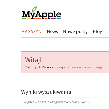
MAGAZYN
News
Nowe posty
Blogi
Witaj!
Zaloguj
lub
Zarejestruj się
aby uzyskać pełny dostęp do f
Wyniki wyszukiwania
1
wyników zostało otagowanych frazą
reżim