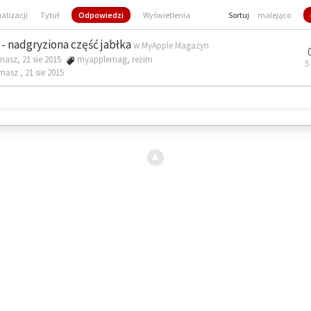
ualizacji
Tytuł
Odpowiedzi
Wyświetlenia
Sortuj
malejąco
- nadgryziona część jabłka
w
MyApple Magazyn
masz, 21 sie 2015
myapplemag
,
reżim
5
omasz ,
21 sie 2015