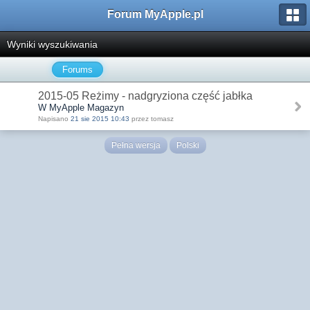
Forum MyApple.pl
Wyniki wyszukiwania
Forums
2015-05 Reżimy - nadgryziona część jabłka
W MyApple Magazyn
Napisano
21 sie 2015 10:43
przez tomasz
Pełna wersja
Polski