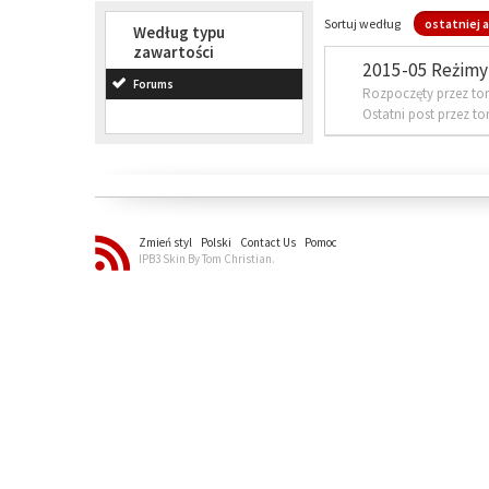
Sortuj według
ostatniej a
Według typu
zawartości
2015-05 Reżimy 
Forums
Rozpoczęty przez to
Ostatni post przez t
Zmień styl
Polski
Contact Us
Pomoc
IPB3 Skin By Tom Christian.