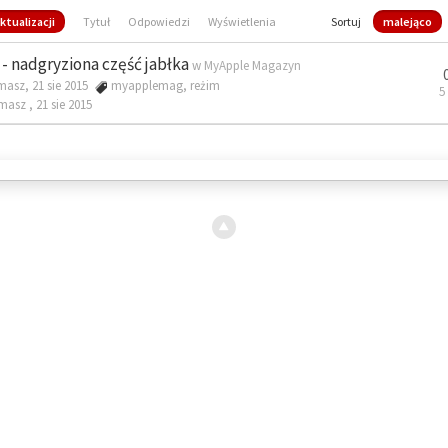
ktualizacji
Tytuł
Odpowiedzi
Wyświetlenia
Sortuj
malejąco
- nadgryziona część jabłka
w
MyApple Magazyn
masz, 21 sie 2015
myapplemag
,
reżim
5
omasz ,
21 sie 2015