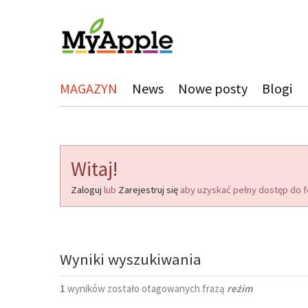
MAGAZYN
News
Nowe posty
Blogi
Witaj!
Zaloguj
lub
Zarejestruj się
aby uzyskać pełny dostęp do f
Wyniki wyszukiwania
1
wyników zostało otagowanych frazą
reżim