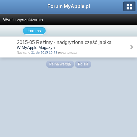
Forum MyApple.pl
Wyniki wyszukiwania
Forums
2015-05 Reżimy - nadgryziona część jabłka
W MyApple Magazyn
Napisano
21 sie 2015 10:43
przez tomasz
Pełna wersja
Polski