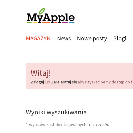
MAGAZYN
News
Nowe posty
Blogi
Witaj!
Zaloguj
lub
Zarejestruj się
aby uzyskać pełny dostęp do f
Wyniki wyszukiwania
1
wyników zostało otagowanych frazą
reżim