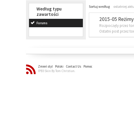
Sortuj według
ostatniej akt
Według typu
zawartości
2015-05 Reżimy 
Forums
Rozpoczęty przez to
Ostatni post przez t
Zmień styl
Polski
Contact Us
Pomoc
IPB3 Skin By Tom Christian.