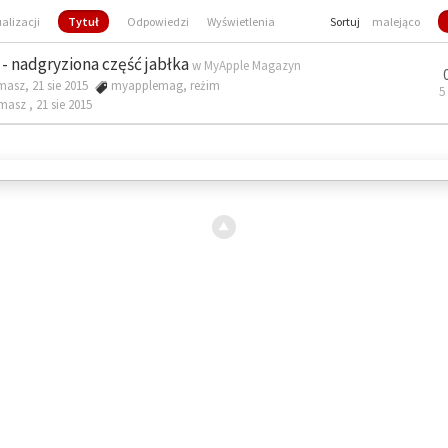
ualizacji
Tytuł
Odpowiedzi
Wyświetlenia
Sortuj
malejąco
- nadgryziona część jabłka
w
MyApple Magazyn
masz, 21 sie 2015
myapplemag
,
reżim
5
omasz ,
21 sie 2015