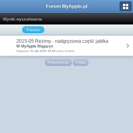
Forum MyApple.pl
Wyniki wyszukiwania
Forums
2015-05 Reżimy - nadgryziona część jabłka
W MyApple Magazyn
Napisano
21 sie 2015 10:43
przez tomasz
Pełna wersja
Polski