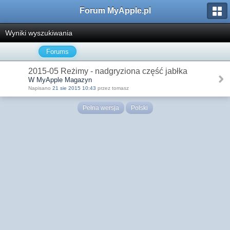
Forum MyApple.pl
Wyniki wyszukiwania
Forums
2015-05 Reżimy - nadgryziona część jabłka
W MyApple Magazyn
Napisano
21 sie 2015 10:43
przez tomasz
Pełna wersja
Polski