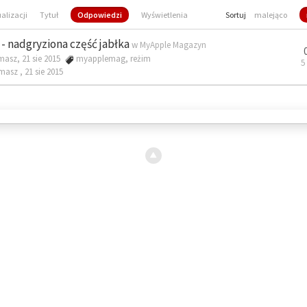
ualizacji
Tytuł
Odpowiedzi
Wyświetlenia
Sortuj
malejąco
- nadgryziona część jabłka
w
MyApple Magazyn
masz, 21 sie 2015
myapplemag
,
reżim
5
omasz ,
21 sie 2015