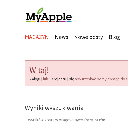
MAGAZYN
News
Nowe posty
Blogi
Witaj!
Zaloguj
lub
Zarejestruj się
aby uzyskać pełny dostęp do f
Wyniki wyszukiwania
1
wyników zostało otagowanych frazą
reżim