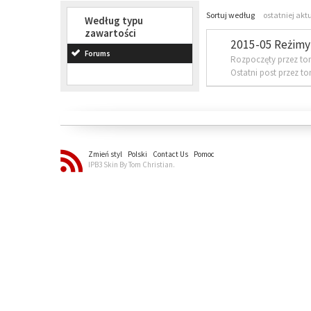
Sortuj według
ostatniej akt
Według typu
zawartości
2015-05 Reżimy 
Forums
Rozpoczęty przez to
Ostatni post przez t
Zmień styl
Polski
Contact Us
Pomoc
IPB3 Skin By Tom Christian.