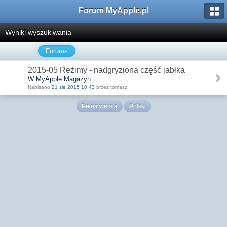
Forum MyApple.pl
Wyniki wyszukiwania
Forums
2015-05 Reżimy - nadgryziona część jabłka
W MyApple Magazyn
Napisano
21 sie 2015 10:43
przez tomasz
Pełna wersja
Polski