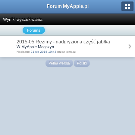
Forum MyApple.pl
Wyniki wyszukiwania
Forums
2015-05 Reżimy - nadgryziona część jabłka
W MyApple Magazyn
Napisano
21 sie 2015 10:43
przez tomasz
Pełna wersja
Polski