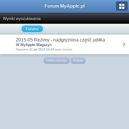
Forum MyApple.pl
Wyniki wyszukiwania
Forums
2015-05 Reżimy - nadgryziona część jabłka
W MyApple Magazyn
Napisano
21 sie 2015 10:43
przez tomasz
Pełna wersja
Polski