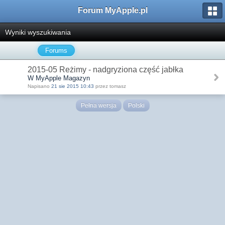
Forum MyApple.pl
Wyniki wyszukiwania
Forums
2015-05 Reżimy - nadgryziona część jabłka
W MyApple Magazyn
Napisano
21 sie 2015 10:43
przez tomasz
Pełna wersja
Polski