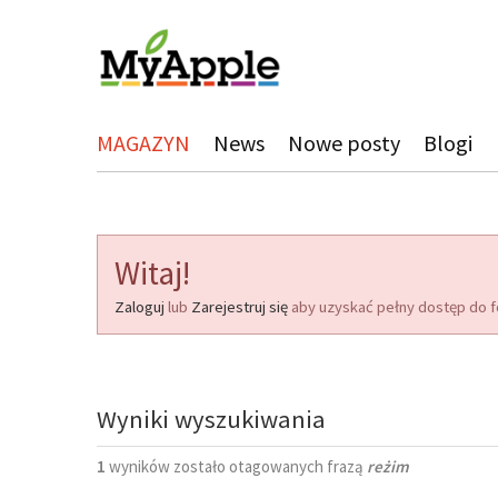
MAGAZYN
News
Nowe posty
Blogi
Witaj!
Zaloguj
lub
Zarejestruj się
aby uzyskać pełny dostęp do f
Wyniki wyszukiwania
1
wyników zostało otagowanych frazą
reżim