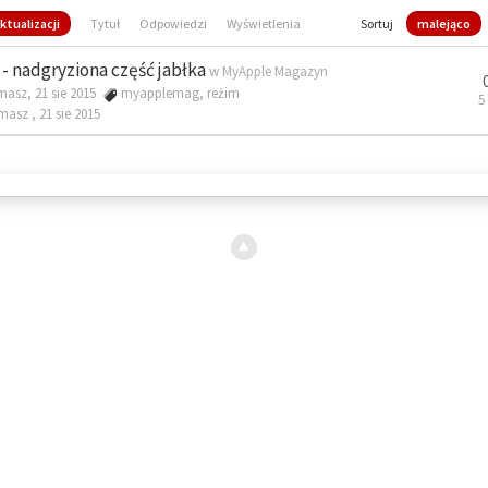
ktualizacji
Tytuł
Odpowiedzi
Wyświetlenia
Sortuj
malejąco
- nadgryziona część jabłka
w
MyApple Magazyn
masz, 21 sie 2015
myapplemag
,
reżim
5
omasz ,
21 sie 2015