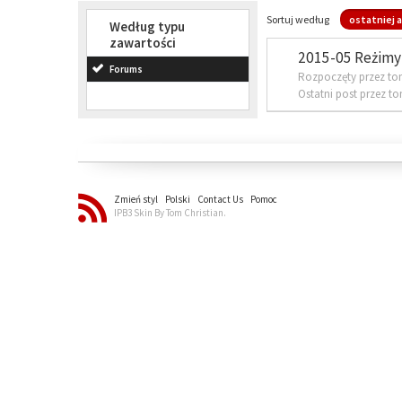
Sortuj według
ostatniej a
Według typu
zawartości
2015-05 Reżimy 
Forums
Rozpoczęty przez to
Ostatni post przez t
Zmień styl
Polski
Contact Us
Pomoc
IPB3 Skin By Tom Christian.