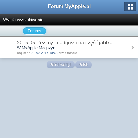
Forum MyApple.pl
Wyniki wyszukiwania
Forums
2015-05 Reżimy - nadgryziona część jabłka
W MyApple Magazyn
Napisano
21 sie 2015 10:43
przez tomasz
Pełna wersja
Polski