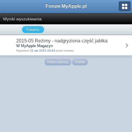
Forum MyApple.pl
Wyniki wyszukiwania
Forums
2015-05 Reżimy - nadgryziona część jabłka
W MyApple Magazyn
Napisano
21 sie 2015 10:43
przez tomasz
Pełna wersja
Polski