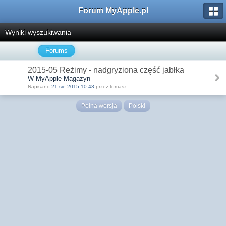
Forum MyApple.pl
Wyniki wyszukiwania
Forums
2015-05 Reżimy - nadgryziona część jabłka
W MyApple Magazyn
Napisano
21 sie 2015 10:43
przez tomasz
Pełna wersja
Polski