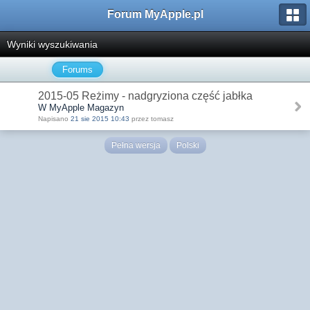
Forum MyApple.pl
Wyniki wyszukiwania
Forums
2015-05 Reżimy - nadgryziona część jabłka
W MyApple Magazyn
Napisano
21 sie 2015 10:43
przez tomasz
Pełna wersja
Polski