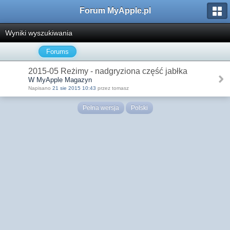
Forum MyApple.pl
Wyniki wyszukiwania
Forums
2015-05 Reżimy - nadgryziona część jabłka
W MyApple Magazyn
Napisano
21 sie 2015 10:43
przez tomasz
Pełna wersja
Polski