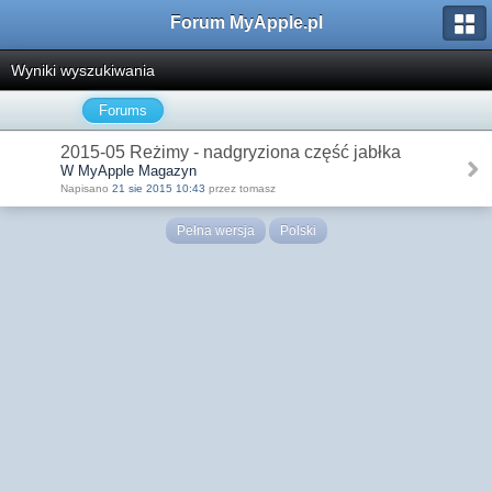
Forum MyApple.pl
Wyniki wyszukiwania
Forums
2015-05 Reżimy - nadgryziona część jabłka
W MyApple Magazyn
Napisano
21 sie 2015 10:43
przez tomasz
Pełna wersja
Polski