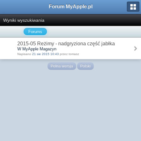
Forum MyApple.pl
Wyniki wyszukiwania
Forums
2015-05 Reżimy - nadgryziona część jabłka
W MyApple Magazyn
Napisano
21 sie 2015 10:43
przez tomasz
Pełna wersja
Polski