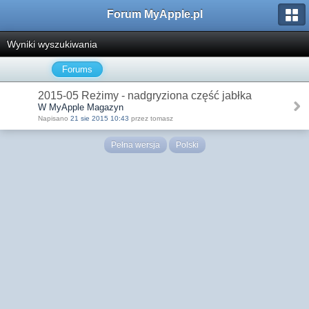
Forum MyApple.pl
Wyniki wyszukiwania
Forums
2015-05 Reżimy - nadgryziona część jabłka
W MyApple Magazyn
Napisano
21 sie 2015 10:43
przez tomasz
Pełna wersja
Polski