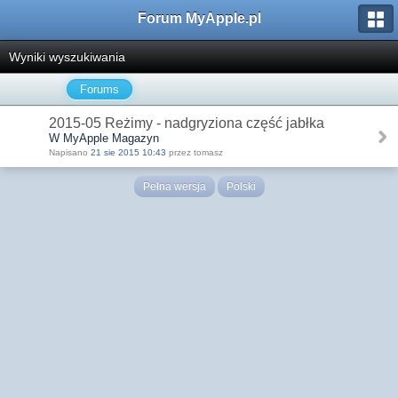
Forum MyApple.pl
Wyniki wyszukiwania
Forums
2015-05 Reżimy - nadgryziona część jabłka
W MyApple Magazyn
Napisano
21 sie 2015 10:43
przez tomasz
Pełna wersja
Polski