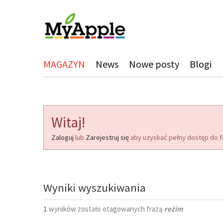
MAGAZYN
News
Nowe posty
Blogi
Witaj!
Zaloguj
lub
Zarejestruj się
aby uzyskać pełny dostęp do f
Wyniki wyszukiwania
1
wyników zostało otagowanych frazą
reżim