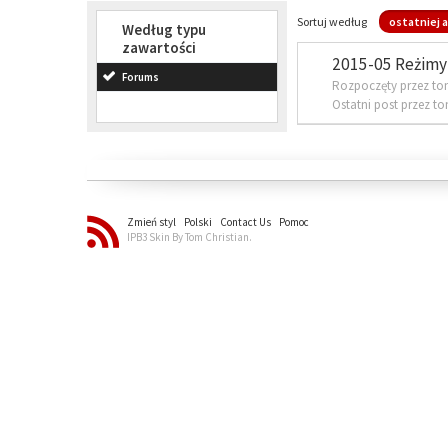
Sortuj według
ostatniej a
Według typu
zawartości
2015-05 Reżimy 
Forums
Rozpoczęty przez to
Ostatni post przez t
Zmień styl
Polski
Contact Us
Pomoc
IPB3 Skin By Tom Christian.