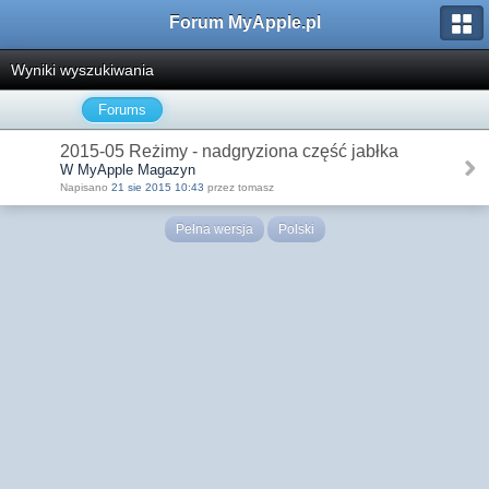
Forum MyApple.pl
Wyniki wyszukiwania
Forums
2015-05 Reżimy - nadgryziona część jabłka
W MyApple Magazyn
Napisano
21 sie 2015 10:43
przez tomasz
Pełna wersja
Polski