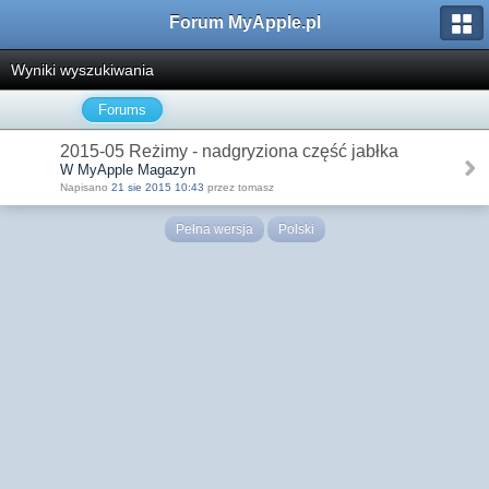
Forum MyApple.pl
Wyniki wyszukiwania
Forums
2015-05 Reżimy - nadgryziona część jabłka
W MyApple Magazyn
Napisano
21 sie 2015 10:43
przez tomasz
Pełna wersja
Polski