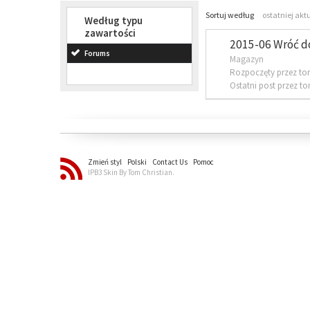
Sortuj według
ostatniej akt
Według typu
zawartości
2015-06 Wróć d
Forums
Magazyn
Rozpoczęty przez to
Ostatni post przez t
Zmień styl
Polski
Contact Us
Pomoc
IPB3 Skin By Tom Christian.