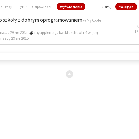
ualizacji
Tytuł
Odpowiedzi
Wyświetlenia
Sortuj
malejąco
o szkoły z dobrym oprogramowaniem
w
MyApple
12
masz, 29 sie 2015
myapplemag
,
backtoschool
i 4 więcej
omasz ,
29 sie 2015