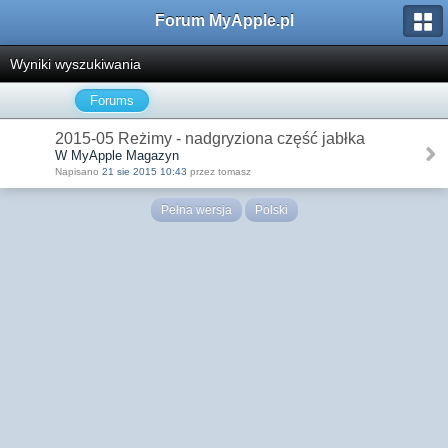
Forum MyApple.pl
Wyniki wyszukiwania
Forums
2015-05 Reżimy - nadgryziona część jabłka
W MyApple Magazyn
Napisano
21 sie 2015 10:43
przez tomasz
Pełna wersja
Polski