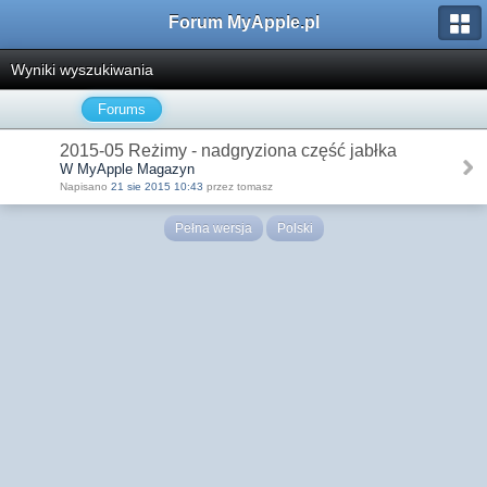
Forum MyApple.pl
Wyniki wyszukiwania
Forums
2015-05 Reżimy - nadgryziona część jabłka
W MyApple Magazyn
Napisano
21 sie 2015 10:43
przez tomasz
Pełna wersja
Polski