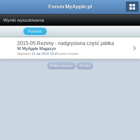
Forum MyApple.pl
Wyniki wyszukiwania
Forums
2015-05 Reżimy - nadgryziona część jabłka
W MyApple Magazyn
Napisano
21 sie 2015 10:43
przez tomasz
Pełna wersja
Polski