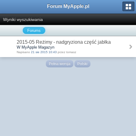
Forum MyApple.pl
Wyniki wyszukiwania
Forums
2015-05 Reżimy - nadgryziona część jabłka
W MyApple Magazyn
Napisano
21 sie 2015 10:43
przez tomasz
Pełna wersja
Polski