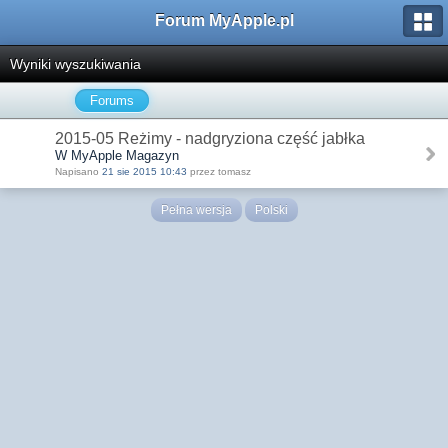
Forum MyApple.pl
Wyniki wyszukiwania
Forums
2015-05 Reżimy - nadgryziona część jabłka
W MyApple Magazyn
Napisano
21 sie 2015 10:43
przez tomasz
Pełna wersja
Polski