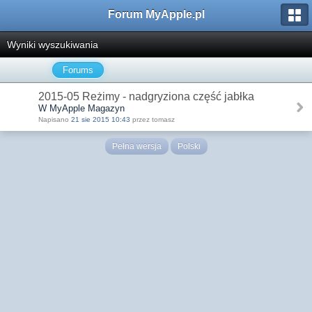
Forum MyApple.pl
Wyniki wyszukiwania
Forums
2015-05 Reżimy - nadgryziona część jabłka
W MyApple Magazyn
Napisano
21 sie 2015 10:43
przez tomasz
Pełna wersja
Polski