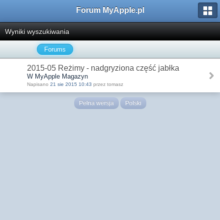
Forum MyApple.pl
Wyniki wyszukiwania
Forums
2015-05 Reżimy - nadgryziona część jabłka
W MyApple Magazyn
Napisano
21 sie 2015 10:43
przez tomasz
Pełna wersja
Polski