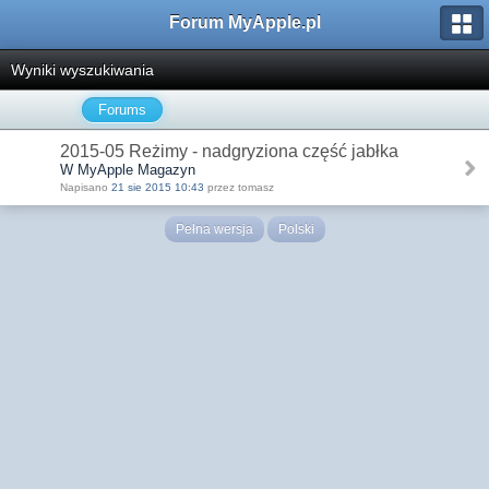
Forum MyApple.pl
Wyniki wyszukiwania
Forums
2015-05 Reżimy - nadgryziona część jabłka
W MyApple Magazyn
Napisano
21 sie 2015 10:43
przez tomasz
Pełna wersja
Polski