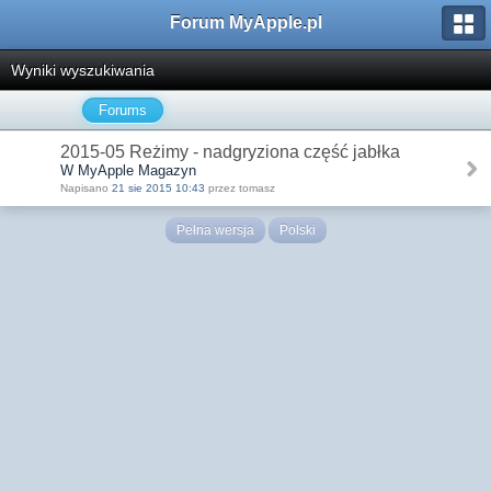
Forum MyApple.pl
Wyniki wyszukiwania
Forums
2015-05 Reżimy - nadgryziona część jabłka
W MyApple Magazyn
Napisano
21 sie 2015 10:43
przez tomasz
Pełna wersja
Polski