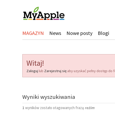
MAGAZYN
News
Nowe posty
Blogi
Witaj!
Zaloguj
lub
Zarejestruj się
aby uzyskać pełny dostęp do f
Wyniki wyszukiwania
1
wyników zostało otagowanych frazą
reżim