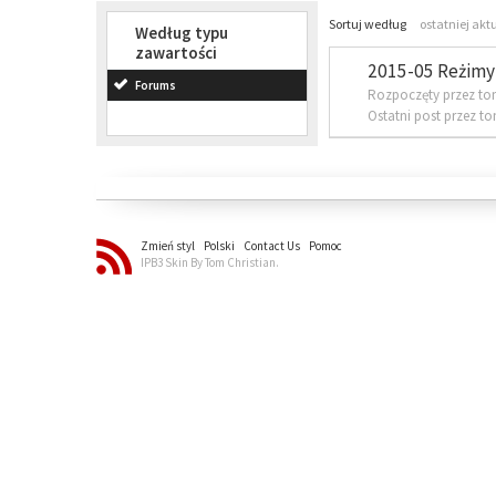
Sortuj według
ostatniej akt
Według typu
zawartości
2015-05 Reżimy 
Forums
Rozpoczęty przez to
Ostatni post przez t
Zmień styl
Polski
Contact Us
Pomoc
IPB3 Skin By Tom Christian.