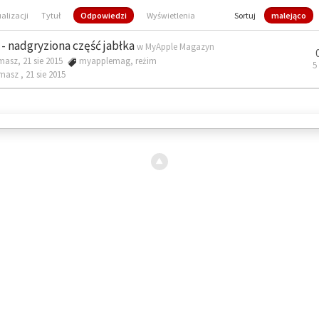
ualizacji
Tytuł
Odpowiedzi
Wyświetlenia
Sortuj
malejąco
- nadgryziona część jabłka
w
MyApple Magazyn
masz, 21 sie 2015
myapplemag
,
reżim
5
omasz ,
21 sie 2015