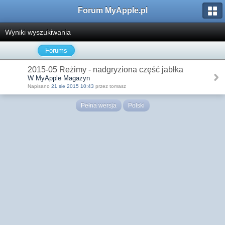
Forum MyApple.pl
Wyniki wyszukiwania
Forums
2015-05 Reżimy - nadgryziona część jabłka
W MyApple Magazyn
Napisano
21 sie 2015 10:43
przez tomasz
Pełna wersja
Polski