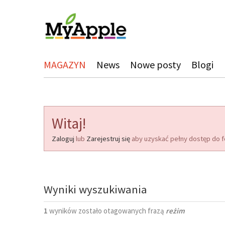
MAGAZYN
News
Nowe posty
Blogi
Witaj!
Zaloguj
lub
Zarejestruj się
aby uzyskać pełny dostęp do f
Wyniki wyszukiwania
1
wyników zostało otagowanych frazą
reżim