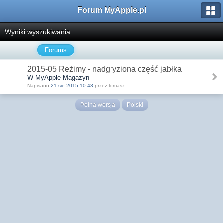
Forum MyApple.pl
Wyniki wyszukiwania
Forums
2015-05 Reżimy - nadgryziona część jabłka
W MyApple Magazyn
Napisano
21 sie 2015 10:43
przez tomasz
Pełna wersja
Polski