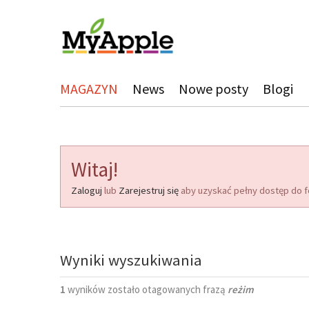
MAGAZYN
News
Nowe posty
Blogi
Witaj!
Zaloguj
lub
Zarejestruj się
aby uzyskać pełny dostęp do f
Wyniki wyszukiwania
1
wyników zostało otagowanych frazą
reżim