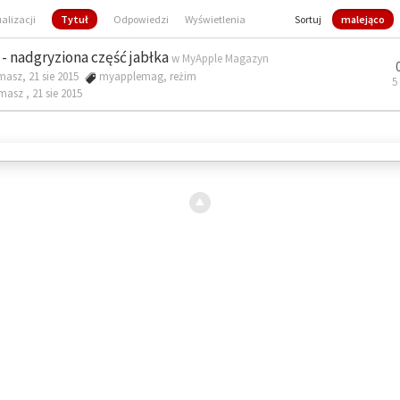
ualizacji
Tytuł
Odpowiedzi
Wyświetlenia
Sortuj
malejąco
- nadgryziona część jabłka
w
MyApple Magazyn
masz, 21 sie 2015
myapplemag
,
reżim
5
omasz ,
21 sie 2015