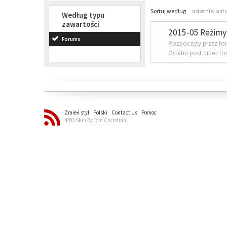
Sortuj według
ostatniej akt
Według typu
zawartości
2015-05 Reżimy 
Forums
Rozpoczęty przez to
Ostatni post przez t
Zmień styl
Polski
Contact Us
Pomoc
IPB3 Skin By Tom Christian.