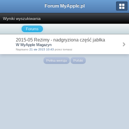
Forum MyApple.pl
Wyniki wyszukiwania
Forums
2015-05 Reżimy - nadgryziona część jabłka
W MyApple Magazyn
Napisano
21 sie 2015 10:43
przez tomasz
Pełna wersja
Polski