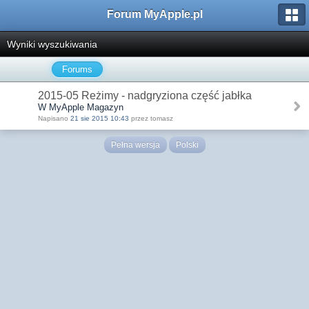
Forum MyApple.pl
Wyniki wyszukiwania
Forums
2015-05 Reżimy - nadgryziona część jabłka
W MyApple Magazyn
Napisano
21 sie 2015 10:43
przez tomasz
Pełna wersja
Polski