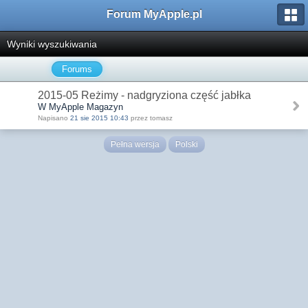
Forum MyApple.pl
Wyniki wyszukiwania
Forums
2015-05 Reżimy - nadgryziona część jabłka
W MyApple Magazyn
Napisano
21 sie 2015 10:43
przez tomasz
Pełna wersja
Polski