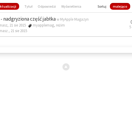
ktualizacji
Tytuł
Odpowiedzi
Wyświetlenia
Sortuj
malejąco
- nadgryziona część jabłka
w
MyApple Magazyn
masz, 21 sie 2015
myapplemag
,
reżim
5
omasz ,
21 sie 2015