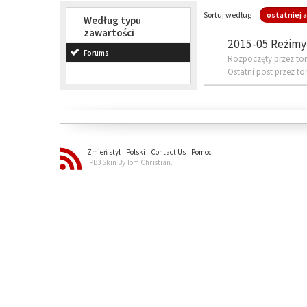
Sortuj według
ostatniej a
Według typu
zawartości
2015-05 Reżimy 
Forums
Rozpoczęty przez to
Ostatni post przez t
Zmień styl
Polski
Contact Us
Pomoc
IPB3 Skin By Tom Christian.