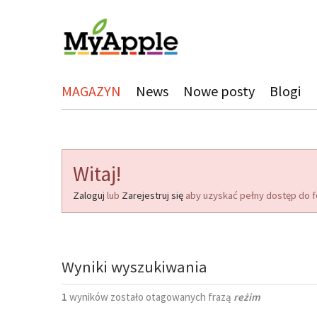
MAGAZYN
News
Nowe posty
Blogi
Witaj!
Zaloguj
lub
Zarejestruj się
aby uzyskać pełny dostęp do f
Wyniki wyszukiwania
1
wyników zostało otagowanych frazą
reżim