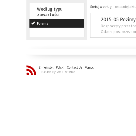
Sortuj według
ostatniej akt
Według typu
zawartości
2015-05 Reżimy 
Forums
Rozpoczęty przez to
Ostatni post przez t
Zmień styl
Polski
Contact Us
Pomoc
IPB3 Skin By Tom Christian.