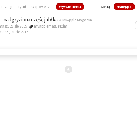
ualizacji
Tytuł
Odpowiedzi
Wyświetlenia
Sortuj
malejąco
- nadgryziona część jabłka
w
MyApple Magazyn
masz, 21 sie 2015
myapplemag
,
reżim
5
omasz ,
21 sie 2015