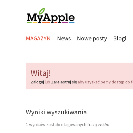
MAGAZYN
News
Nowe posty
Blogi
Witaj!
Zaloguj
lub
Zarejestruj się
aby uzyskać pełny dostęp do f
Wyniki wyszukiwania
1
wyników zostało otagowanych frazą
reżim