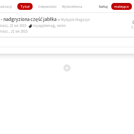
ualizacji
Tytuł
Odpowiedzi
Wyświetlenia
Sortuj
malejąco
- nadgryziona część jabłka
w
MyApple Magazyn
masz, 21 sie 2015
myapplemag
,
reżim
5
omasz ,
21 sie 2015