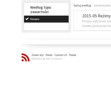
Sortuj według
ostatniej akt
Według typu
zawartości
2015-05 Reżimy 
Forums
Rozpoczęty przez to
Ostatni post przez t
Zmień styl
Polski
Contact Us
Pomoc
IPB3 Skin By Tom Christian.