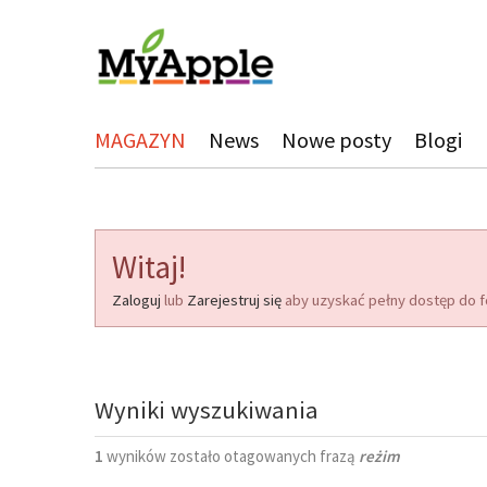
MAGAZYN
News
Nowe posty
Blogi
Witaj!
Zaloguj
lub
Zarejestruj się
aby uzyskać pełny dostęp do f
Wyniki wyszukiwania
1
wyników zostało otagowanych frazą
reżim