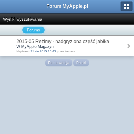
Forum MyApple.pl
Wyniki wyszukiwania
Forums
2015-05 Reżimy - nadgryziona część jabłka
W MyApple Magazyn
Napisano
21 sie 2015 10:43
przez tomasz
Pełna wersja
Polski